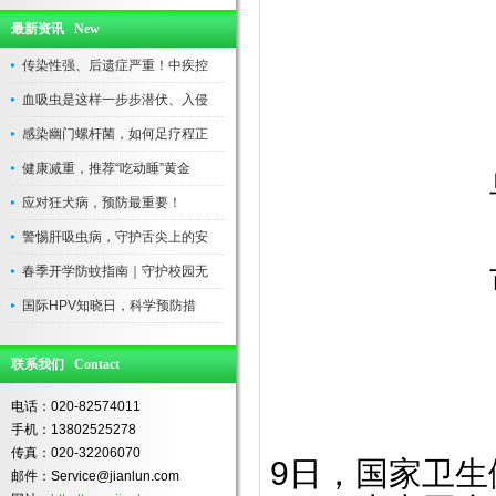
最新资讯 New
传染性强、后遗症严重！中疾控
血吸虫是这样一步步潜伏、入侵
感染幽门螺杆菌，如何足疗程正
健康减重，推荐“吃动睡”黄金
应对狂犬病，预防最重要！
警惕肝吸虫病，守护舌尖上的安
春季开学防蚊指南｜守护校园无
国际HPV知晓日，科学预防措
联系我们 Contact
电话：020-82574011
手机：13802525278
传真：020-32206070
9日，国家卫生
邮件：Service@jianlun.com