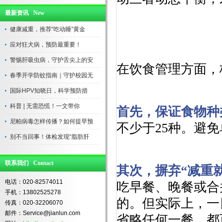
最新资讯 New
健康减重，推荐“吃动睡”黄金
应对狂犬病，预防最重要！
警惕肝吸虫病，守护舌尖上的安
在饮食管理方面，
春季开学防蚊指南｜守护校园无
国际HPV知晓日，科学预防措
科普 | 无需恐慌！一文带你
首先，保证食物种
尼帕病毒怎样传播？如何提早预
不少于25种。避
别不当回事！体检发现“脂肪肝
联系我们 Contact
其次，摒弃“减重
电话：020-82574011
吃早餐、晚餐或合
手机：13802525278
的。但实际上，一
传真：020-32206070
邮件：Service@jianlun.com
省略任何一餐，都